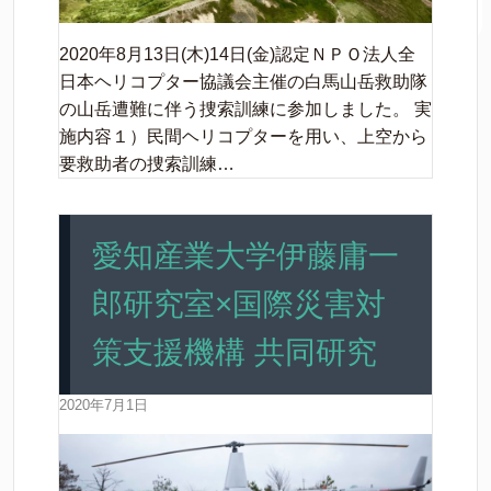
2020年8月13日(木)14日(金)認定ＮＰＯ法人全
日本ヘリコプター協議会主催の白馬山岳救助隊
の山岳遭難に伴う捜索訓練に参加しました。 実
施内容１）民間ヘリコプターを用い、上空から
要救助者の捜索訓練…
愛知産業大学伊藤庸一
郎研究室×国際災害対
策支援機構 共同研究
2020年7月1日