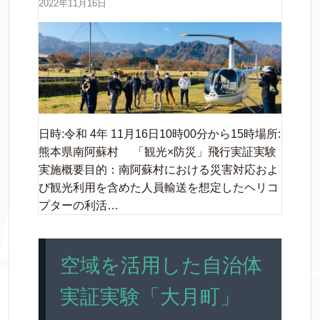
2022年11月16日
日時:令和 4年 11月16日10時00分から15時場所:
熊本県南阿蘇村 「観光×防災」飛行実証実験
実施概要目的：南阿蘇村における災害対応およ
び観光利用を含めた人員輸送を想定したヘリコ
プターの利活…
空域を活用した自治体
実証実験「大月町」