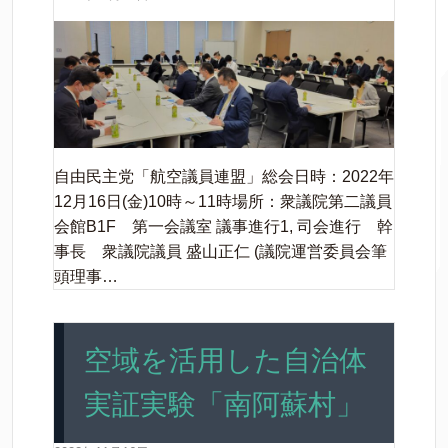
自由民主党「航空議員連盟」総会日時：2022年
12月16日(金)10時～11時場所：衆議院第二議員
会館B1F 第一会議室 議事進行1, 司会進行 幹
事長 衆議院議員 盛山正仁 (議院運営委員会筆
頭理事…
空域を活用した自治体
実証実験「南阿蘇村」