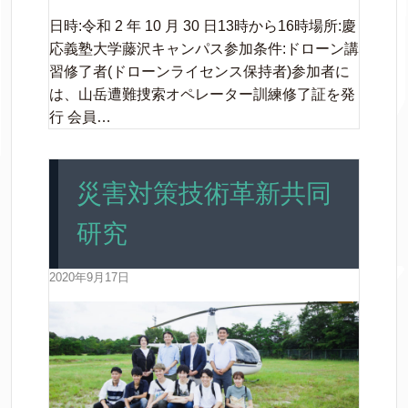
日時:令和 2 年 10 月 30 日13時から16時場所:慶
応義塾大学藤沢キャンパス参加条件:ドローン講
習修了者(ドローンライセンス保持者)参加者に
は、山岳遭難捜索オペレーター訓練修了証を発
行 会員…
災害対策技術革新共同
研究
2020年9月17日