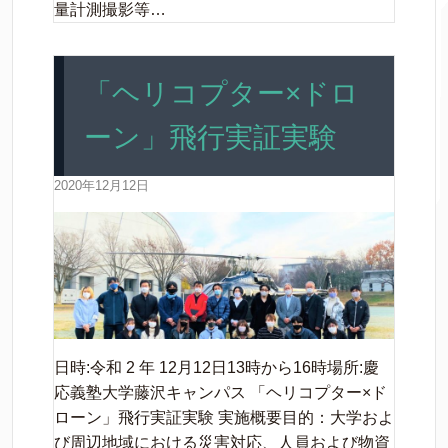
量計測撮影等…
「ヘリコプター×ドロ
ーン」飛行実証実験
2020年12月12日
日時:令和 2 年 12月12日13時から16時場所:慶
応義塾大学藤沢キャンパス 「ヘリコプター×ド
ローン」飛行実証実験 実施概要目的：大学およ
び周辺地域における災害対応、人員および物資