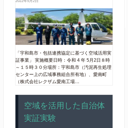
2022年5月2日
「宇和島市・包括連携協定に基づく空域活用実
証事業」 実施概要日時：令和 4 年 5月2日８時
～１５時３０分場所：宇和島市（汚泥再生処理
センター上の広域事務組合所有地）、愛南町
（株式会社レクザム愛南工場…
空域を活用した自治体
実証実験