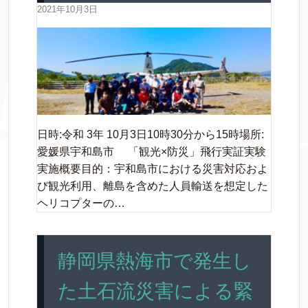
2021年10月3日
日時:令和 3年 10月3日10時30分から15時場所:
愛媛県宇和島市 「観光×防災」飛行実証実験
実施概要目的：宇和島市における災害対応およ
び観光利用、離島を含めた人員輸送を想定した
ヘリコプターの…
静岡県熱海市で発生し
た土石流災害による緊