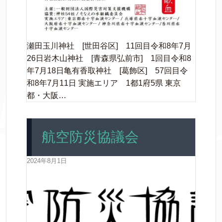
瀬田玉川神社 [世田谷区] 11回目令和8年7月
26日岩木山神社 [青森県弘前市] 1回目令和8
年7月18日亀有香取神社 [葛飾区] 57回目令
和8年7月11日 実施エリア 1都1府5県 東京
都・大阪…
航空防災協議会
2024年8月1日