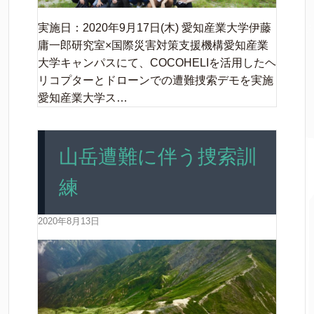
実施日：2020年9月17日(木) 愛知産業大学伊藤
庸一郎研究室×国際災害対策支援機構愛知産業
大学キャンパスにて、COCOHELIを活用したヘ
リコプターとドローンでの遭難捜索デモを実施
愛知産業大学ス…
山岳遭難に伴う捜索訓
練
2020年8月13日