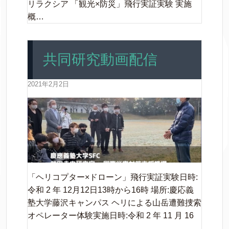
リラクシア 「観光×防災」飛行実証実験 実施
概…
共同研究動画配信
2021年2月2日
「ヘリコプター×ドローン」飛行実証実験日時:
令和 2 年 12月12日13時から16時 場所:慶応義
塾大学藤沢キャンパス ヘリによる山岳遭難捜索
オペレーター体験実施日時:令和 2 年 11 月 16
…