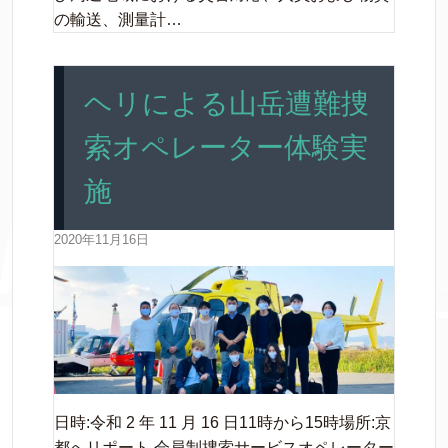
の輸送、測量計…
ヘリによる山岳遭難捜
索オペレーター体験実
施
2020年11月16日
日時:令和 2 年 11 月 16 日11時から15時場所:京
都へリポート 会員制捜索サービスオペレーター