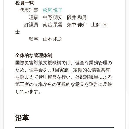
役員一覧
代表理事
松尾 悦子
理事 中野 明安 阪井 和男
評議員 南岳 杲雲 畑中 伸介 土師 幸
士
監事 山本 求之
全体的な管理体制
国際災害対策支援機構では、健全な業務管理の
ため、理事会を月1回実施。定期的な情報共有
を踏まえて管理運営を行い、外部評議員による
第三者の立場からの客観的な意見を運営に反映
しています。
沿革