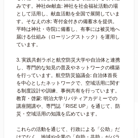
みです。神社de献血: 神社を社会福祉活動の場
として活用し、献血活動を全国で展開していま
す。そなえの水: 寄付金付きの備蓄水を提供。
平時は神社・寺院に備蓄し、有事には被災地へ
届ける仕組み（ローリングストック）を運用し
ています。
3. 実践共創ラボと航空防災大学や自治体と連携
し、専門的な知見の普及やネットワークの構築
を行っています。航空防災協議会: 自治体首長
を中心としたネットワークで、空域活用に関す
る制度設計や訓練、事例共有を行っています。
教育・啓蒙: 明治大学リバティアカデミーでの
講座開講や、専門誌「RISE UP」を通じて、防
災・空域活用の知識を広めています。
これらの活動を通じて、行政による「公助」だ
けでなく、地域や企業の「自助・共助」がバラ