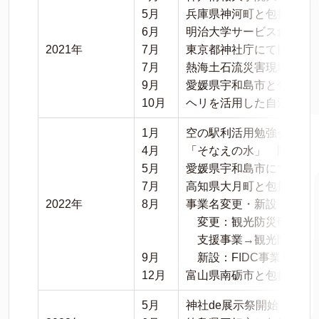
5月
兵庫県神河町と包括連携
6月
明治大学サービス創新研
2021年
7月
東京都神社庁にて協力神
7月
熱海土石流災害現地支援
9月
愛媛県宇和島市と包括連
10月
ヘリを活用した自治体向
1月
空の駅利活用勉強会発足
4月
「そなえの水」 開始
5月
愛媛県宇和島市にて広域
7月
高知県大月町と包括連携
2022年
8月
事業名変更・新設
変更：観光防災研究事業
支援事業→観光防災力
9月
新設：FIDC事業・そな
12月
富山県南砺市と包括連携
5月
神社de展示祭開始