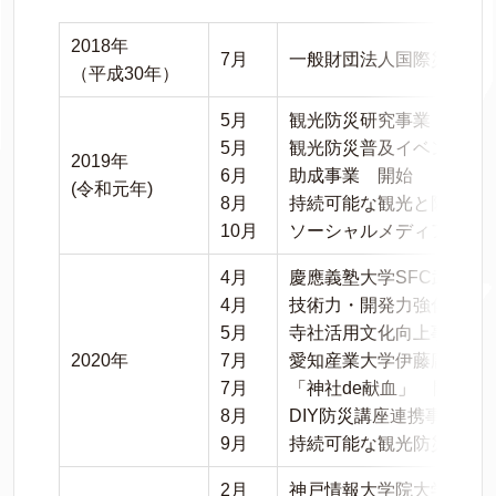
2018年
7月
一般財団法人国際災害対
（平成30年）
5月
観光防災研究事業 開始
5月
観光防災普及イベント 
2019年
6月
助成事業 開始
(令和元年)
8月
持続可能な観光と防災実
10月
ソーシャルメディア事業
4月
慶應義塾大学SFC武田圭
4月
技術力・開発力強化推進
5月
寺社活用文化向上事業 
2020年
7月
愛知産業大学伊藤庸一郎研
7月
「神社de献血」 開始
8月
DIY防災講座連携事業 
9月
持続可能な観光防災企業
2月
神戸情報大学院大学と包