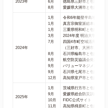
2023年
6月
徳島県三好市と包括連携
8月
愛媛県大洲市と包括連携
1月
令和6年能登半島地震現
1月
真言宗御室派総本山 仁和
1月
三重県明和町と包括連携
3月
2024年度 明治大学リ
7月
四国4市町空域活用連携事
2024年
（三好市、大洲市、宇和
8月
石川県輪島市と包括連携
8月
航空防災協議会発足 事
9月
バリューマネジメント株
9月
石川県七尾市と包括連携
12月
高知県室戸市と包括連携
1月
茨城県行方市と包括連携
9月
愛媛県総合防災訓練での
2025年
10月
FIDC公式サイト 新設
11月
高知県梼原町と包括連携