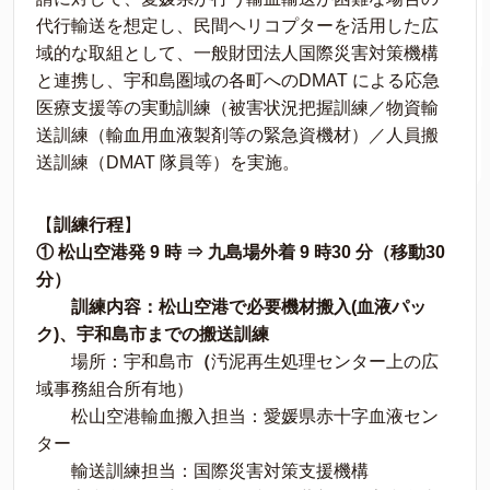
代行輸送を想定し、民間ヘリコプターを活用した広
域的な取組として、一般財団法人国際災害対策機構
と連携し、宇和島圏域の各町へのDMAT による応急
医療支援等の実動訓練（被害状況把握訓練／物資輸
送訓練（輸血用血液製剤等の緊急資機材）／人員搬
送訓練（DMAT 隊員等）を実施。
【
訓練行程
】
① 松山空港発 9 時 ⇒ 九島場外着 9 時30 分（移動30
分）
訓練内容：松山空港で必要機材搬入(血液パッ
ク)、宇和島市までの搬送訓練
場所：宇和島市
（
汚泥再生処理センター上の広
域事務組合所有地）
松山空港輸血搬入担当：愛媛県赤十字血液セン
ター
輸送訓練担当：国際災害対策支援機構