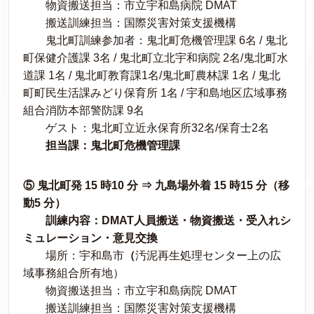
物資搬送担当：市立宇和島病院 DMAT
搬送訓練担当：国際災害対策支援機構
鬼北町訓練参加者：鬼北町危機管理課 6名 / 鬼北
町保健介護課 3名 / 鬼北町立北宇和病院 2名/鬼北町水
道課 1名 / 鬼北町教育課1名/鬼北町農林課 1名 / 鬼北
町町民生活課みどり保育所 1名 / 宇和島地区広域事務
組合消防本部警防課 9名
ゲスト：鬼北町立近永保育所32名/保育士2名
担当課：鬼北町危機管理課
⑤ 鬼北町発 15 時10 分 ⇒ 九島場外着 15 時15 分（移
動5 分）
訓練内容：DMAT人員搬送・物資搬送・受入れシ
ミュレーション・意見交換
場所：宇和島市
（
汚泥再生処理センター上の広
域事務組合所有地）
物資搬送担当：市立宇和島病院 DMAT
搬送訓練担当：国際災害対策支援機構