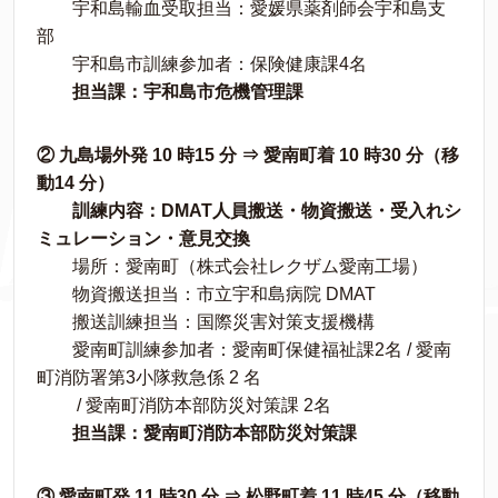
宇和島輸血受取担当：愛媛県薬剤師会宇和島支
部
宇和島市訓練参加者：保険健康課4名
担当課：宇和島市危機管理課
② 九島場外発 10 時15 分 ⇒ 愛南町着 10 時30 分（移
動14 分）
訓練内容：DMAT人員搬送・物資搬送・受入れシ
ミュレーション・意見交換
場所：愛南町（株式会社レクザム愛南工場）
物資搬送担当：市立宇和島病院 DMAT
搬送訓練担当：国際災害対策支援機構
愛南町訓練参加者：愛南町保健福祉課2名 / 愛南
町消防署第3小隊救急係 2 名
/ 愛南町消防本部防災対策課 2名
担当課：愛南町消防本部防災対策課
③ 愛南町発 11 時30 分 ⇒ 松野町着 11 時45 分（移動