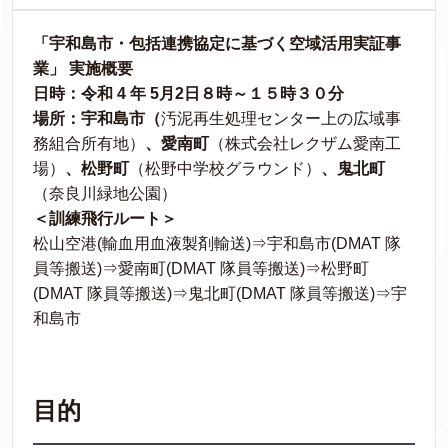
「宇和島市・包括連携協定に基づく空域活用実証事
業」 実施概要
日時：令和 4 年 5月2日８時～１５時３０分
場所：宇和島市（
汚泥再生処理センター上の広域事
務組合所有地）
、愛南町
（株式会社レクザム愛南工
場）
、松野町
（松野中学校グラウンド）
、鬼北町
（奈良川緑地公園）
＜訓練飛行ルート＞
松山空港(輸血用血液製剤輸送)⇒宇和島市(DMAT 隊
員等搬送)⇒愛南町(DMAT 隊員等搬送)⇒松野町
(DMAT 隊員等搬送)⇒鬼北町(DMAT 隊員等搬送)⇒宇
和島市
目的