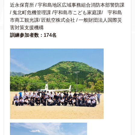
近永保育所 / 宇和島地区広域事務組合消防本部警防課
/ 鬼北町危機管理課 /宇和島市こども家庭課/ 宇和島
市商工観光課/ 匠航空株式会社 / 一般財団法人国際災
害対策支援機構
訓練参加者数：174名