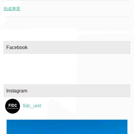
助成事業
Facebook
Instagram
fidc_unit