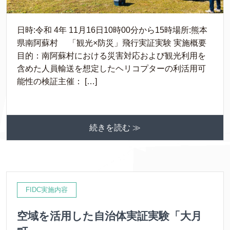
日時:令和 4年 11月16日10時00分から15時場所:熊本
県南阿蘇村 「観光×防災」飛行実証実験 実施概要
目的：南阿蘇村における災害対応および観光利用を
含めた人員輸送を想定したヘリコプターの利活用可
能性の検証主催： […]
続きを読む ≫
FIDC実施内容
空域を活用した自治体実証実験「大月