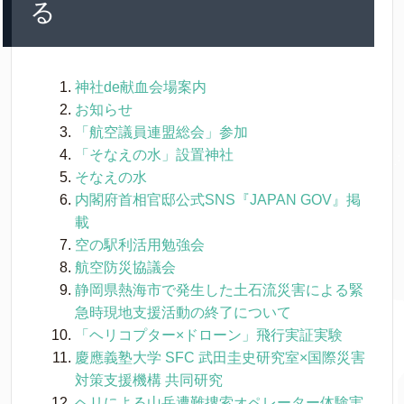
る
神社de献血会場案内
お知らせ
「航空議員連盟総会」参加
「そなえの水」設置神社
そなえの水
内閣府首相官邸公式SNS『JAPAN GOV』掲
載
空の駅利活用勉強会
航空防災協議会
静岡県熱海市で発生した土石流災害による緊
急時現地支援活動の終了について
「ヘリコプター×ドローン」飛行実証実験
慶應義塾大学 SFC 武田圭史研究室×国際災害
対策支援機構 共同研究
ヘリによる山岳遭難捜索オペレーター体験実