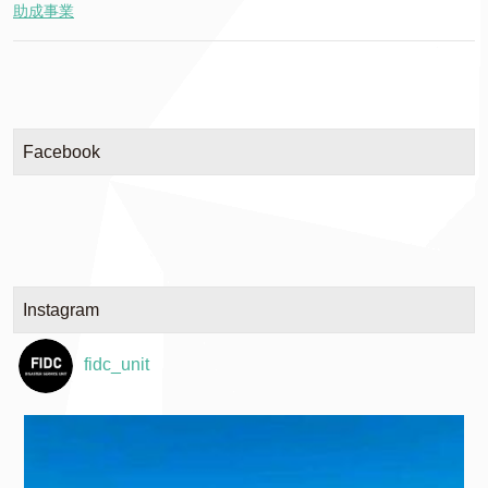
助成事業
Facebook
Instagram
fidc_unit